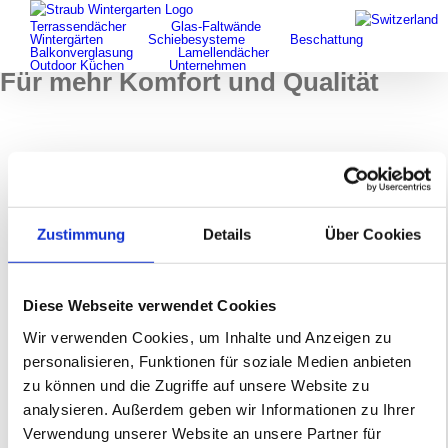
Search
Skip
for:
Terrassendächer
Glas-Faltwände
to
Wintergärten
Schiebesysteme
Beschattung
content
Balkonverglasung
Lamellendächer
Outdoor Küchen
Unternehmen
Für mehr Komfort und Qualität
Previous
Die neuesten
Artikel
Zustimmung
Details
Über Cookies
Für mehr
Für mehr Komfort und Qualität
Komfort und
Qualität
Diese Webseite verwendet Cookies
Wir freuen uns sehr, ein neues „Mitglied“ in unseren
Wir verwenden Cookies, um Inhalte und Anzeigen zu
Wir sind
Reihen begrüßen zu dürfen: den
Paus Skyworker
personalisieren, Funktionen für soziale Medien anbieten
zertifiziert!
PTK 31.
Mit diesem Kran können wir Sie bei Ihrem
zu können und die Zugriffe auf unsere Website zu
Vorhaben noch mehr unterstützen. Er ist sehr
Die Firma
analysieren. Außerdem geben wir Informationen zu Ihrer
flexibel und besitzt eine Ausfahrlänge von 31
Straub stellt
Metern.
Verwendung unserer Website an unsere Partner für
sich neu auf