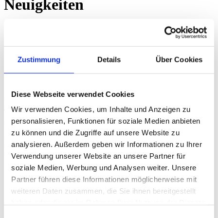
Neuigkeiten
Für mehr Komfort und Qualität
Gallery
Zustimmung
Details
Über Cookies
Für mehr Komfort und Qualität
Neuigkeiten
Diese Webseite verwendet Cookies
Für mehr Komfort und Qualität
Wir verwenden Cookies, um Inhalte und Anzeigen zu
personalisieren, Funktionen für soziale Medien anbieten
Wir freuen uns sehr, ein neues "Mitglied" in unseren Reihen [...]
zu können und die Zugriffe auf unsere Website zu
Für mehr Komfort und Qualität
Stefan Straub
2020-06-
analysieren. Außerdem geben wir Informationen zu Ihrer
29T17:52:07+02:00
Verwendung unserer Website an unsere Partner für
soziale Medien, Werbung und Analysen weiter. Unsere
Wir sind zertifiziert!
Partner führen diese Informationen möglicherweise mit
Gallery
weiteren Daten zusammen, die Sie ihnen bereitgestellt
haben oder die sie im Rahmen Ihrer Nutzung der Dienste
Wir sind zertifiziert!
gesammelt haben.
Einwilligungsauswahl