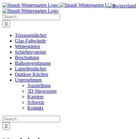
Skip
to
content
Search
for:
Terrassendächer
Glas-Faltwände
Wintergärten
Schiebesysteme
Beschattung
Balkonverglasung
Lamellendächer
Outdoor Küchen
Unternehmen
Ausstellung
3D Showroom
Karriere
Schweiz
Kontakt
Search
for: