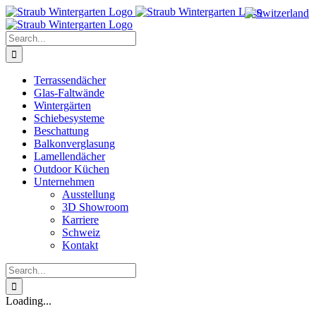
Skip
to
content
Search
for:
Terrassendächer
Glas-Faltwände
Wintergärten
Schiebesysteme
Beschattung
Balkonverglasung
Lamellendächer
Outdoor Küchen
Unternehmen
Ausstellung
3D Showroom
Karriere
Schweiz
Kontakt
Search
for:
Loading...