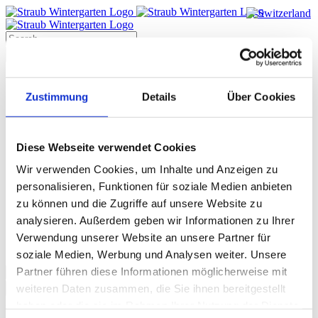
Skip
to
content
Search
for:
Terrassendächer
Glas-Faltwände
Zustimmung
Details
Über Cookies
Wintergärten
Schiebesysteme
Beschattung
Balkonverglasung
Diese Webseite verwendet Cookies
Lamellendächer
Wir verwenden Cookies, um Inhalte und Anzeigen zu
Outdoor Küchen
Unternehmen
personalisieren, Funktionen für soziale Medien anbieten
Ausstellung
zu können und die Zugriffe auf unsere Website zu
3D Showroom
analysieren. Außerdem geben wir Informationen zu Ihrer
Karriere
Schweiz
Verwendung unserer Website an unsere Partner für
Kontakt
soziale Medien, Werbung und Analysen weiter. Unsere
Search
Partner führen diese Informationen möglicherweise mit
for:
weiteren Daten zusammen, die Sie ihnen bereitgestellt
3D Ansicht – Straub Wintergarten – Ausstellung
haben oder die sie im Rahmen Ihrer Nutzung der Dienste
Friedrichshafen
Stefan Straub
2025-04-04T13:50:53+02:00