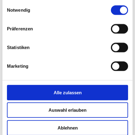
gesammelt haben.
Einwilligungsauswahl
Notwendig
Terrassendächer
Glas-Faltwände
Präferenzen
Wintergärten
Schiebesysteme
Beschattung
Balkonverglasung
Statistiken
Lamellendächer
Outdoor Küchen
Unternehmen
Marketing
Ausstellung
3D Showroom
Karriere
Schweiz
Kontakt
Alle zulassen
Straub Wintergärten GmbH & Co. KG
Barbarossastraße 51
88046 Friedrichshafen
Auswahl erlauben
Tel.: 07541 / 28 62 10
Fax.: 07541 / 28 62 11
Ablehnen