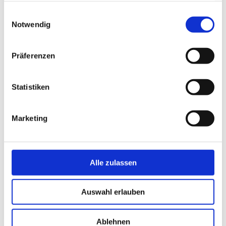
spezialisiert hat.
gesammelt haben.
Einwilligungsauswahl
Unser Einzugsgebiet ist der Bodenseekreis
Notwendig
sowie die Schweiz – die Montage ist
jedoch selten mit Übernachtungen
verbunden.
Präferenzen
Rufen Sie uns an…
…wir freuen uns auf Sie!
Statistiken
Unsere Öffnungszeiten
Montag – Freitag: 09.00 –
12.30 Uhr / 14.00 – 17.00
Marketing
Uhr
Mittwoch: 09.00 – 12.30
Uhr
Samstags: Termine nach
Vereinbarung!
Alle zulassen
Wir bitten Sie vorab einen
Termin zu vereinbaren,
Auswahl erlauben
damit Herr Straub auch
sicher Zeit für Sie hat.
Ablehnen
Straub Wintergärten