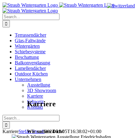
Skip
to
content
Search
for:
Terrassendächer
Glas-Faltwände
Wintergärten
Schiebesysteme
Beschattung
Balkonverglasung
Lamellendächer
Outdoor Küchen
Unternehmen
Ausstellung
3D Showroom
Karriere
Schweiz
Karriere
Kontakt
Search
for:
Wir suchen Dich!
Karriere
Stefan Straub
2024-11-05T16:38:02+01:00