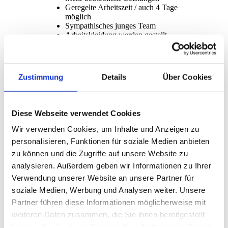
Geregelte Arbeitszeit / auch 4 Tage
möglich
Sympathisches junges Team
Arbeitskleidung werden gestellt
Qualitativ sehr hochwertige
Produkte
eine abwechslungsreiche,
anspruchsvolle und vielfältige
Zustimmung
Details
Über Cookies
Tätigkeit in einem modernen
Unternehmen
die Montage innovativer Produkte
kurze Baustellenphasen
Diese Webseite verwendet Cookies
eine angemessene Einlern- bzw.
Einarbeitungsphase mit sowie
Wir verwenden Cookies, um Inhalte und Anzeigen zu
Produkt- und Montageschulungen
personalisieren, Funktionen für soziale Medien anbieten
ein unbefristetes Arbeitsverhältnis
zu können und die Zugriffe auf unsere Website zu
mit leistungsorientierter Bezahlung
sowie ein 13. Gehalt
analysieren. Außerdem geben wir Informationen zu Ihrer
Verwendung unserer Website an unsere Partner für
Über uns:
Wir sind ein junges, innovatives
soziale Medien, Werbung und Analysen weiter. Unsere
Unternehmen, dass sich auf den Bereich
Partner führen diese Informationen möglicherweise mit
Planung und Montage von Wintergärten,
weiteren Daten zusammen, die Sie ihnen bereitgestellt
Glashäusern, Fensterelemente,
Beschattungen, inkl. Zusatzleistungen
haben oder die sie im Rahmen Ihrer Nutzung der Dienste