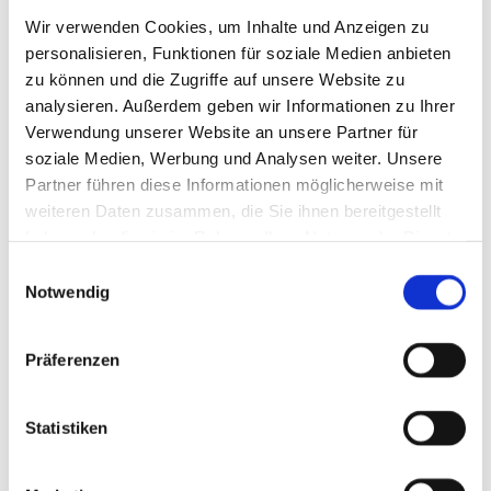
Wir verwenden Cookies, um Inhalte und Anzeigen zu
personalisieren, Funktionen für soziale Medien anbieten
zu können und die Zugriffe auf unsere Website zu
analysieren. Außerdem geben wir Informationen zu Ihrer
Verwendung unserer Website an unsere Partner für
soziale Medien, Werbung und Analysen weiter. Unsere
Weitere Informationen
Partner führen diese Informationen möglicherweise mit
weiteren Daten zusammen, die Sie ihnen bereitgestellt
Wintergarten Video ansehen
haben oder die sie im Rahmen Ihrer Nutzung der Dienste
gesammelt haben.
Schreiben
Sie uns eine Nachricht – wir sind gerne für
Einwilligungsauswahl
Sie da.
Notwendig
Präferenzen
Ihr Name*
Statistiken
Ihre E-Mail-Adresse*
Ihre Telefonnummer