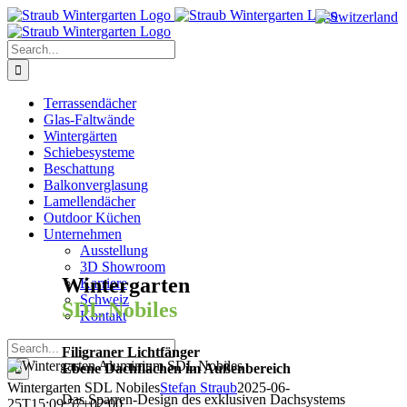
Skip
to
content
Search
for:
Terrassendächer
Glas-Faltwände
Wintergärten
Schiebesysteme
Beschattung
Balkonverglasung
Lamellendächer
Outdoor Küchen
Unternehmen
Ausstellung
3D Showroom
Wintergarten
Karriere
Schweiz
SDL Nobiles
Kontakt
Search
Filigraner Lichtfänger
for:
Ebene Dachflächen im Außenbereich
Wintergarten SDL Nobiles
Stefan Straub
2025-06-
Das Sparren-Design des exklusiven Dachsystems
25T15:09:57+02:00