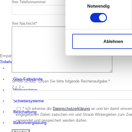
Ihre Telefonnummer
Notwendig
Ihre Nachricht*
Ablehnen
Terrassendächer
Glas-Faltwände
SPAM-Schutz: Lösen Sie bitte folgende Rechenaufgabe:*
2 + 2 =
Wintergärten
Schiebesysteme
* Ich erkenne die
Datenschutzerklärung
an und bin damit einver
Beschattung
eingegebenen Daten zwischen mir und Straub Wintergärten zum Z
verwendet und gespeichert werden dürfen.
Balkonverglasung