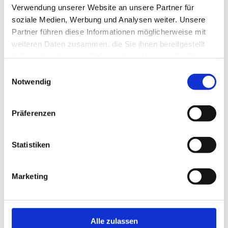
Verwendung unserer Website an unsere Partner für
soziale Medien, Werbung und Analysen weiter. Unsere
Ihr Name*
Partner führen diese Informationen möglicherweise mit
weiteren Daten zusammen, die Sie ihnen bereitgestellt
haben oder die sie im Rahmen Ihrer Nutzung der Dienste
Ihre E-Mail-Adresse*
gesammelt haben.
Einwilligungsauswahl
Notwendig
Ihre Telefonnummer
Präferenzen
Ihre Nachricht*
Statistiken
Marketing
Alle zulassen