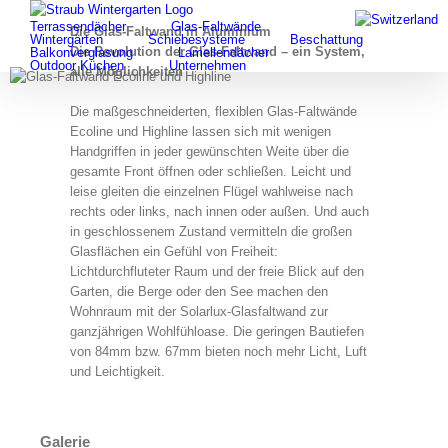
Search
Skip
for:
Terrassendächer
Glas-Faltwände
to
Die Glas-Faltwand in Aluminium
Wintergärten
Schiebesysteme
Beschattung
content
Die Revolution der Glas-Faltwand – ein System,
Balkonverglasung
Lamellendächer
Outdoor Küchen
Unternehmen
alle Möglichkeiten
Die maßgeschneiderten, flexiblen Glas-Faltwände
Ecoline und Highline lassen sich mit wenigen
Handgriffen in jeder gewünschten Weite über die
gesamte Front öffnen oder schließen. Leicht und
leise gleiten die einzelnen Flügel wahlweise nach
rechts oder links, nach innen oder außen. Und auch
in geschlossenem Zustand vermitteln die großen
Glasflächen ein Gefühl von Freiheit:
Lichtdurchfluteter Raum und der freie Blick auf den
Garten, die Berge oder den See machen den
Wohnraum mit der Solarlux-Glasfaltwand zur
ganzjährigen Wohlfühloase. Die geringen Bautiefen
von 84mm bzw. 67mm bieten noch mehr Licht, Luft
und Leichtigkeit.
Galerie