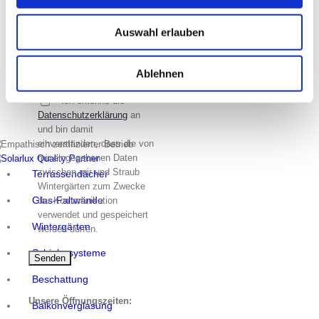
SPAM-Schutz: Lösen Sie
bitte folgende
Auswahl erlauben
Rechenaufgabe:*
2 + 2 =
Ablehnen
* Ich erkenne die
Datenschutzerklärung
an
und bin damit
einverstanden, dass die von
mir eingegebenen Daten
zwischen mir und Straub
Terrassendächer
Wintergärten zum Zwecke
Glas-Faltwände
der Kommunikation
verwendet und gespeichert
Wintergärten
werden dürfen.
Schiebesysteme
Beschattung
Unsere Öffnungszeiten:
Balkonverglasung