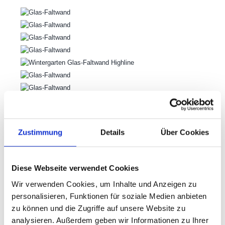
Zustimmung
Details
Über Cookies
Weitere Informationen
Diese Webseite verwendet Cookies
Glas-Faltwand Video
Wir verwenden Cookies, um Inhalte und Anzeigen zu
ansehen
personalisieren, Funktionen für soziale Medien anbieten
zu können und die Zugriffe auf unsere Website zu
Schreiben
Sie uns eine Nachricht – wir sind gerne für Sie
analysieren. Außerdem geben wir Informationen zu Ihrer
da.