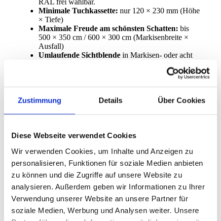
RAL frei wählbar.
Minimale Tuchkassette:
nur 120 × 230 mm (Höhe
× Tiefe)
Maximale Freude am schönsten Schatten:
bis
500 × 350 cm / 600 × 300 cm (Markisenbreite ×
Ausfall)
Umlaufende Sichtblende
in Markisen- oder acht
weiteren Akzentfarben, unabhängig von der
Kassettenfarbe wählbar
LED-Line
in oder
LED-Spots
unter der Kassette,
dimmbar
Zustimmung
Details
Über Cookies
Galerie
Diese Webseite verwendet Cookies
Wir verwenden Cookies, um Inhalte und Anzeigen zu
personalisieren, Funktionen für soziale Medien anbieten
zu können und die Zugriffe auf unsere Website zu
Schreiben
Sie uns eine Nachricht – wir sind gerne für
analysieren. Außerdem geben wir Informationen zu Ihrer
Sie da.
Verwendung unserer Website an unsere Partner für
soziale Medien, Werbung und Analysen weiter. Unsere