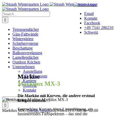
Skip
to
content
Search
Email
for:
Kontakt
Facebook
+49 7541 286210
Terrassendächer
Schweiz
Glas-Faltwände
Wintergärten
Schiebesysteme
Beschattung
Balkonverglasung
Lamellendächer
Outdoor Küchen
Unternehmen
Ausstellung
Markise
3D Showroom
Karriere
Markilux MX-3
Schweiz
Kontakt
Die Markise mit Kurven, die andere erstmal
Search
kriegen müssen.
for:
Formschöne Kurven, klare Linienführung, ein
Markilux MX-3
Stefan Straub
2025-06-25T17:08:36+02:00
faszinierendes Farbspektrum – das sind die